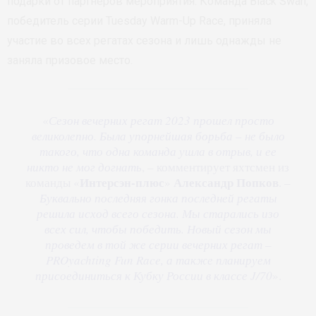
подарки от партнеров мероприятия. Команда Black Swan,
победитель серии Tuesday Warm-Up Race, приняла
участие во всех регатах сезона и лишь однажды не
заняла призовое место.
«
Сезон вечерних регат 2023 прошел просто
великолепно. Была упорнейшая борьба – не было
такого, что одна команда ушла в отрыв, и ее
никто не мог догнать
, – комментирует яхтсмен из
Интерсэн-плюс
Александр Попков
команды «
»
. –
Буквально последняя гонка последней регаты
решила исход всего сезона. Мы старались изо
всех сил, чтобы победить. Новый сезон мы
проведем в той же серии вечерних регат –
PROyachting Fun Race, а также планируем
присоединиться к Кубку России в классе J/70
».