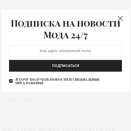
Подписка на новости
СОХРАНИТЬ МОЁ ИМЯ, EMAIL И АДРЕС САЙТА В ЭТОМ БРАУЗЕРЕ
Мода 24/7
ДЛЯ ПОСЛЕДУЮЩИХ МОИХ КОММЕНТАРИЕВ.
ПОДПИСАТЬСЯ
Я хочу получать новости и специальные
предложения
Этот сайт использует Akismet для борьбы со спамом.
Узнайте, как обрабатываются ваши данные
комментариев
.
Вас также может заинтересовать