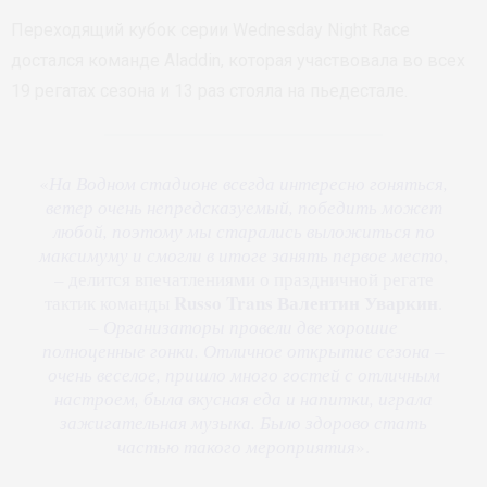
Переходящий кубок серии Wednesday Night Race
достался команде Aladdin, которая участвовала во всех
19 регатах сезона и 13 раз стояла на пьедестале.
«
На Водном стадионе всегда интересно гоняться,
ветер очень непредсказуемый, победить может
любой, поэтому мы старались выложиться по
максимуму и смогли в итоге занять первое место
,
– делится впечатлениями о праздничной регате
Russo Trans
Валентин Уваркин
тактик команды
.
–
Организаторы провели две хорошие
полноценные гонки. Отличное открытие сезона –
очень веселое, пришло много гостей с отличным
настроем, была вкусная еда и напитки, играла
зажигательная музыка. Было здорово стать
частью такого мероприятия
».