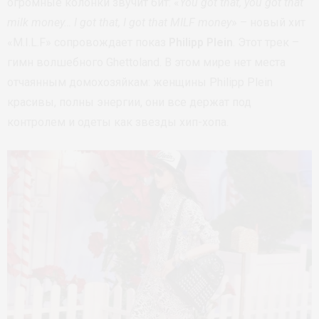
огромные колонки звучит бит: «
You got that, you got that
milk money… I got that, I got that MILF money
» – новый хит
«M.I.L.F» сопровождает показ
Philipp Plein
. Этот трек –
гимн волшебного Ghettoland. В этом мире нет места
отчаянным домохозяйкам: женщины Philipp Plein
красивы, полны энергии, они все держат под
контролем и одеты как звезды хип-хопа.