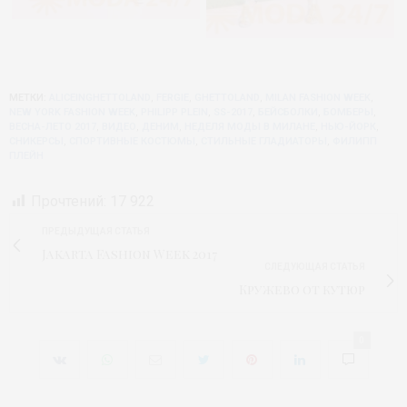
МЕТКИ:
ALICEINGHETTOLAND
,
FERGIE
,
GHETTOLAND
,
MILAN FASHION WEEK
,
NEW YORK FASHION WEEK
,
PHILIPP PLEIN
,
SS-2017
,
БЕЙСБОЛКИ
,
БОМБЕРЫ
,
ВЕСНА-ЛЕТО 2017
,
ВИДЕО
,
ДЕНИМ
,
НЕДЕЛЯ МОДЫ В МИЛАНЕ
,
НЬЮ-ЙОРК
,
СНИКЕРСЫ
,
СПОРТИВНЫЕ КОСТЮМЫ
,
СТИЛЬНЫЕ ГЛАДИАТОРЫ
,
ФИЛИПП
ПЛЕЙН
Прочтений:
17 922
ПРЕДЫДУЩАЯ СТАТЬЯ
Jakarta Fashion Week 2017
СЛЕДУЮЩАЯ СТАТЬЯ
Кружево от кутюр
0