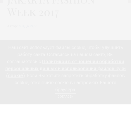
Week 2017
Автор:
МОДА 24/7
Наш сайт использует файлы cookie, чтобы улучшить
22 октября 2016 года в
Джакарте
стартовало самое
работу сайта. Оставаясь на нашем сайте, Вы
ожидаемое событие моды
modest fashion
в Индонезии
соглашаетесь с
Политикой в отношении обработки
Jakarta Fashion Week 2017
.
персональных данных и использования файлов куки
(cookie)
. Если Вы хотите запретить обработку файлов
cookie, отключите cookie в настройках Вашего
браузера.
СОГЛАСЕН