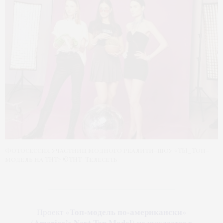
Фотосессия участниц модного реалити-шоу «ТЫ_Топ-
модель на ТНТ» ©ТНТ-Телесеть
Топ-модель по-американски
Проект «
»
America’s Next Top Model
(
) не нуждается в