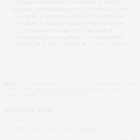
#повортныймомент, произведены на заводах,
имеющих сертификацию zero manufacturing waste
to landfill. Это значит, что все 100% отходов с
производства идут в переработку. Компания
рассказывает про свои инициативы
потребителю, чтобы также распространять
принципы ответственного бытового поведения
».
МЕТКИ:
#ПОВОРТНЫЙМОМЕНТ
,
ARIEL
,
FAIRY
,
P&G
,
PROCTER&GAMBLE
,
ROXANA
STANCESCU
,
TIDE
,
WWF РОССИИ
,
МАГНИТ
,
МИХАИЛ БАБЕНКО
,
ПОВОРОТНЫЙ
МОМЕНТ
,
РОКСАНА СТАНЧЕСКУ
,
ЧАС ЗЕМЛИ 2021
Прочтений:
16 796
ПРЕДЫДУЩАЯ СТАТЬЯ
МЕГА Белая Дача: «Влюбись в весну»
СЛЕДУЮЩАЯ СТАТЬЯ