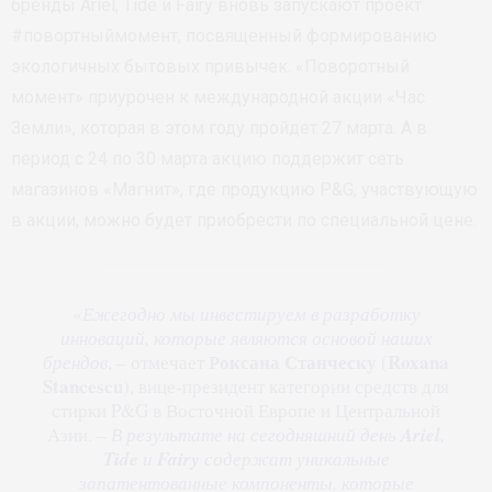
бренды Ariel, Tide и Fairy вновь запускают проект
#повортныймомент, посвященный формированию
экологичных бытовых привычек. «Поворотный
момент» приурочен к международной акции «Час
Земли», которая в этом году пройдет 27 марта. А в
период с 24 по 30 марта акцию поддержит сеть
магазинов «Магнит», где продукцию P&G, участвующую
в акции, можно будет приобрести по специальной цене.
«
Ежегодно мы инвестируем в разработку
инноваций, которые являются основой наших
Роксана Станческу
Roxana
брендов
, – отмечает
(
Stancescu
), вице-президент категории средств для
стирки P&G в Восточной Европе и Центральной
Азии. –
В результате на сегодняшний день
Ariel
,
Tide
и
Fairy
содержат уникальные
запатентованные компоненты, которые