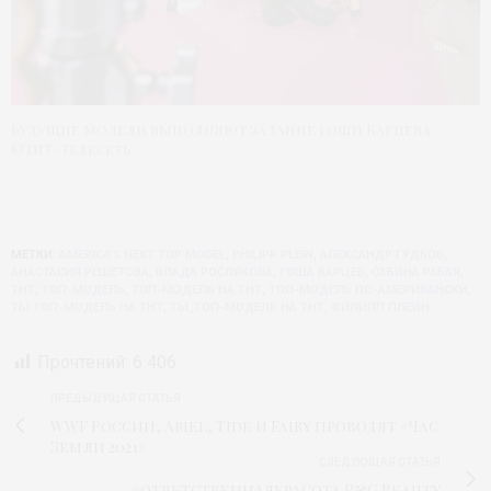
Будущие модели выполняют задание Гоши Карцева
©ТНТ-Телесеть
МЕТКИ:
AMERICA’S NEXT TOP MODEL
,
PHILIPP PLEIN
,
АЛЕКСАНДР ГУДКОВ
,
АНАСТАСИЯ РЕШЕТОВА
,
ВЛАДА РОСЛЯКОВА
,
ГОША КАРЦЕВ
,
САБИНА РАБАЯ
,
ТНТ
,
ТОП-МОДЕЛЬ
,
ТОП-МОДЕЛЬ НА ТНТ
,
ТОП-МОДЕЛЬ ПО-АМЕРИКАНСКИ
,
ТЫ ТОП-МОДЕЛЬ НА ТНТ
,
ТЫ_ТОП-МОДЕЛЬ НА ТНТ
,
ФИЛИПП ПЛЕЙН
Прочтений:
6 406
ПРЕДЫДУЩАЯ СТАТЬЯ
WWF России, Ariel, Tide и Fairy проводят «Час
Земли 2021»
СЛЕДУЮЩАЯ СТАТЬЯ
#ответственнаякрасота P&G Beauty