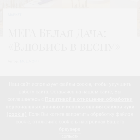
МАРКЕТ
МЕГА Белая Дача:
«Влюбись в весну»
Автор:
МОДА 24/7
Наш сайт использует файлы cookie, чтобы улучшить
11 марта в МЕГЕ Белая Дача состоялось одно из самых
работу сайта. Оставаясь на нашем сайте, Вы
красивых и завораживающих событий – встреча весны
соглашаетесь с
Политикой в отношении обработки
в традициях страны восходящего солнца – фестиваль
персональных данных и использования файлов куки
«Влюбись в весну». Выступление театра Кабуки, чайная
(cookie)
. Если Вы хотите запретить обработку файлов
церемония, уникальная выставка искусства икебана,
cookie, отключите cookie в настройках Вашего
браузера.
подарки и сюрпризы – вместе с артистами, мастерами и
СОГЛАСЕН
гостями здесь создали по-настоящему весеннюю