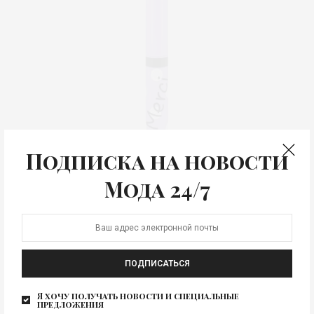
Подписка на новости
Мода 24/7
Подводка для глаз Merci
Подводка для глаз Merci. Vivienne Sabó Merci
Vivienne Sabó Merci
Изображение для новости
ПОДПИСАТЬСЯ
0
Я хочу получать новости и специальные
предложения