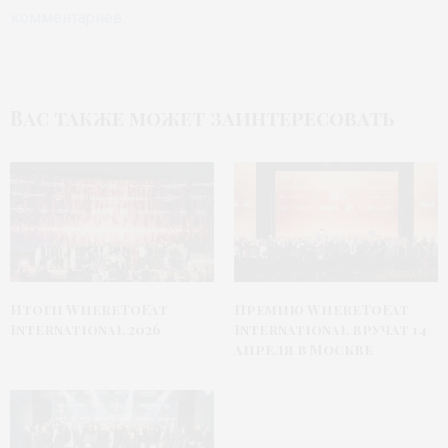
комментариев
.
Вас также может заинтересовать
Итоги WhereToEat
Премию WhereToEat
International 2026
International вручат 14
апреля в Москве