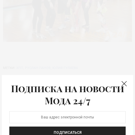
МЕТКИ:
XFIT
,
РУСЛАН ПАНОВ
,
ЮЛИЯ ГУЛЯЕВА
Прочтений:
2 723
Подписка на новости
ПРЕДЫДУЩАЯ СТАТЬЯ
Мода 24/7
Фен-выпрямитель Aero Straight
СЛЕДУЮЩАЯ СТАТЬЯ
Гости Metropolis x Sokol Fashion Week FW-
2025/26
ПОДПИСАТЬСЯ
0