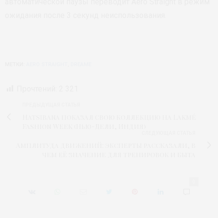
автоматической паузы переводит Aero Straight в режим
ожидания после 3 секунд неиспользования.
МЕТКИ:
AERO STRAIGHT
,
DREAME
Прочтений:
2 321
ПРЕДЫДУЩАЯ СТАТЬЯ
Hatsibana показал свою коллекцию на Lakmé
Fashion Week (Нью-Дели, Индия)
СЛЕДУЮЩАЯ СТАТЬЯ
Амплитуда движений: эксперты рассказали, в
чем её значение для тренировок и быта
0