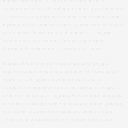
какого-либо вреда за счет высокоскоростного
воздушного потока. В прибор встроены три уникальных
режима: сушка у корней, выпрямление влажных волос
и укладка сухих волос – а также тройная система ухода
за волосами. Он мгновенно обеспечивает гладкие,
защищенные и ухоженные волосы, гарантируя
быстрый, безопасный и легкий опыт укладки.
Помимо безопасности, новинка ценна благодаря
качеству волос после использования. 300 миллионов
отрицательно заряженных ионов уменьшают
статическое электричество и разглаживают кутикулы
волос, делая волосы гладкими. Кератиновое покрытие
укрепляет структуру волос, защищая во время укладки,
в то время как аргановое масло увлажняет и питает,
делая волосы мягкими, блестящими и здоровыми.