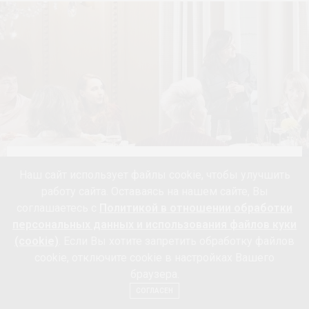
ЖИЗНЬ
Наш сайт использует файлы cookie, чтобы улучшить
В Arlight
работу сайта. Оставаясь на нашем сайте, Вы
соглашаетесь с
Политикой в отношении обработки
рассказали о
персональных данных и использования файлов куки
(cookie)
. Если Вы хотите запретить обработку файлов
тенденциях
cookie, отключите cookie в настройках Вашего
браузера.
недвижимости и
СОГЛАСЕН