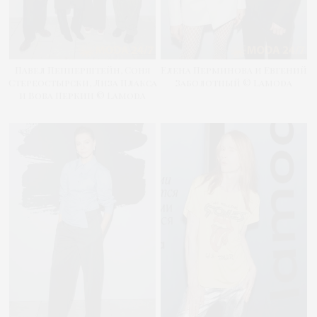
Павел Пепперштейн, Соня
Елена Перминова и Евгений
Стереостырски, Лиза Плакса
Заболотный © Lamoda
и Вова Перкин © Lamoda