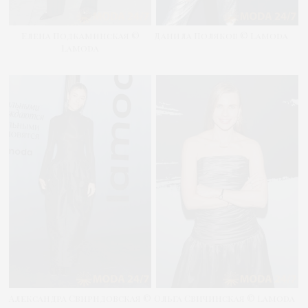
Елена Подкаминская ©
Данила Поляков © Lamoda
Lamoda
Александра Свиридовская ©
Ольга Свичинская © Lamoda