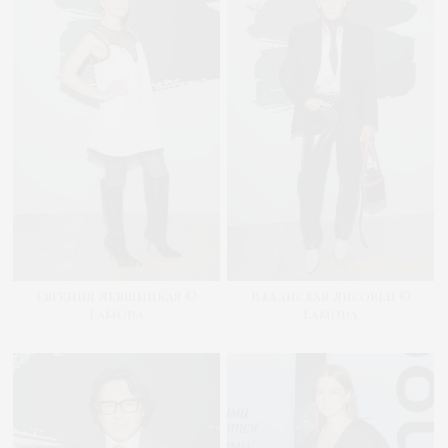
Евгения Левшицкая ©
Владислав Лисовец ©
Lamoda
Lamoda