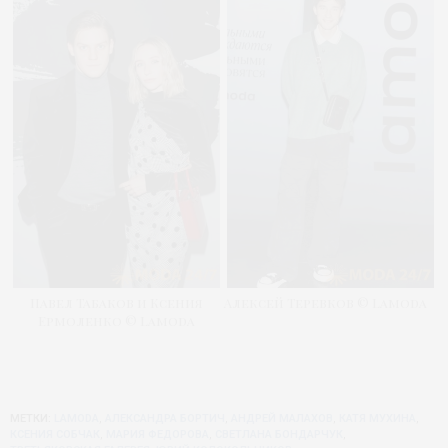
Павел Табаков и Ксения
Алексей Теревков © Lamoda
Ермоленко © Lamoda
МЕТКИ:
LAMODA
,
АЛЕКСАНДРА БОРТИЧ
,
АНДРЕЙ МАЛАХОВ
,
КАТЯ МУХИНА
,
КСЕНИЯ СОБЧАК
,
МАРИЯ ФЕДОРОВА
,
СВЕТЛАНА БОНДАРЧУК
,