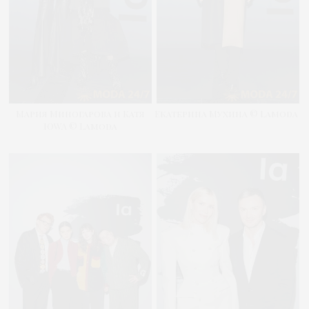
Мария Миногарова и Катя
Екатерина Мухина © Lamoda
IOWA © Lamoda