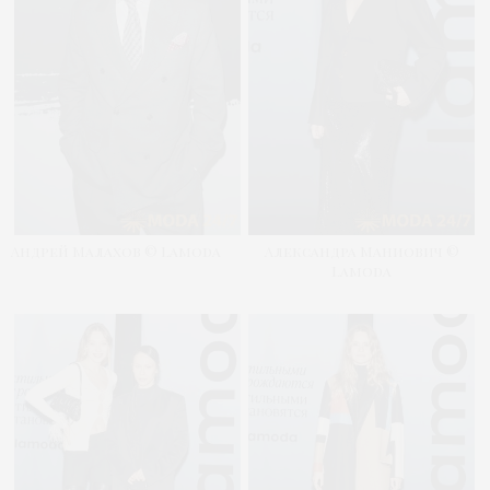
Андрей Малахов © Lamoda
Александра Маниович ©
Lamoda