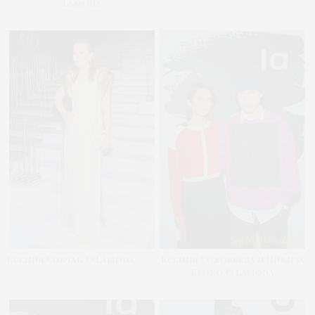
Lamoda
Ксения Собчак © Lamoda
Ксения Соловьева и Никита
Кроко © Lamoda