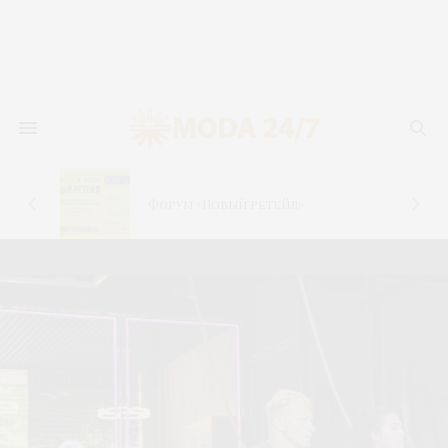
новь
лья
Форум «Новый ретейл»