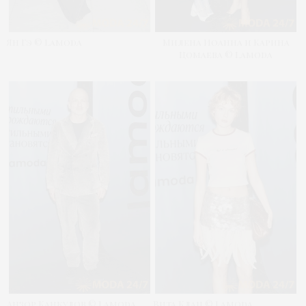
Ян Гэ © Lamoda
Милена Иоанна и Карина
Цомаева © Lamoda
Анзор Канкулов © Lamoda
Вита Клац © Lamoda