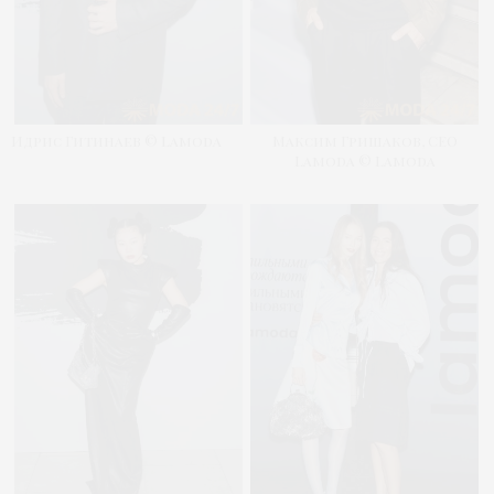
Идрис Гитинаев © Lamoda
Максим Гришаков, CEO
Lamoda © Lamoda