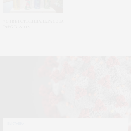
#ответственнаякрасота
P&G Beauty
ВЫСТАВКА