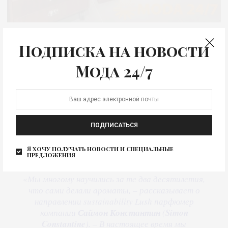
Магазин Lush на тверской в Москве
Подписка на новости
От Sustainability к
Мода 24/7
регенерации
Важной темой для Lush является сфера поставок сырья
для производства ароматов.
ПОДПИСАТЬСЯ
Я хочу получать новости и специальные
предложения
«
Мы многому научились за те два десятилетия,
что сами делали ароматы, – рассказывает о
направлении sustainability Lush парфюмер
компании
Саймон Константин
(
Simon
Constantine
). – В настоящее время мы