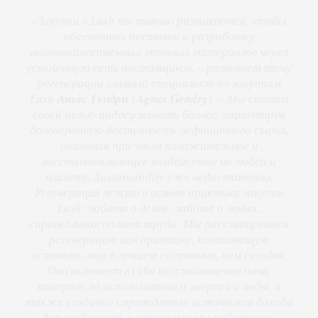
«
Закупки в Lush постоянно развиваются, чтобы
обеспечить поставки и разработку
высококачественных этичных материалов через
устойчивую сеть поставщиков, – развивает тему
регенерации главный специалист по закупкам
Lush
Аньес Гендри
(
Agnès Gendry
). – Мы ставим
своей целью поддерживать бизнес, гарантируя
долгосрочную доступность дефицитного сырья,
оказывая при этом положительное и
восстанавливающее воздействие на людей и
планету. Sustainability уже недостаточно.
Регенерация лежит в основе практики закупок
Lush: забота о Земле, забота о людях,
справедливая оплата труда. Мы рассматриваем
регенерацию как практику, позволяющую
оставить мир в лучшем состоянии, чем сегодня.
Она включает в себя восстановление почв,
контроль за использованием энергии и воды, а
также создание справедливых источников дохода
для сообществ, с которыми мы работаем
».