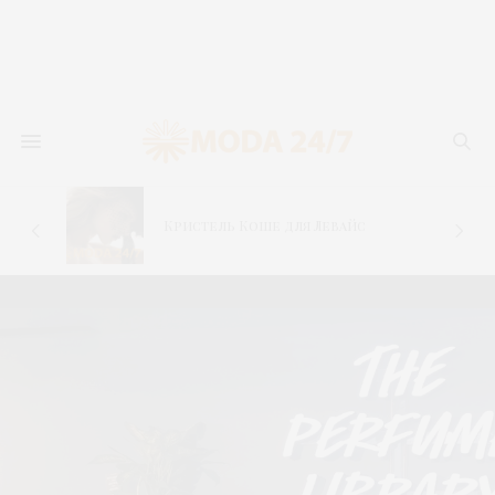
–
Кристель Коше для Левайс