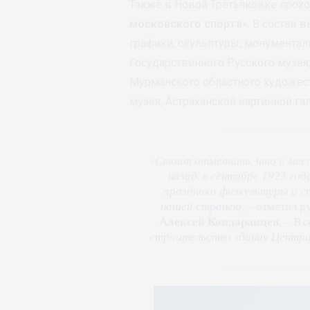
Также в Новой Третьяковке прохо
московского спорта
». В состав
графики, скульптуры, монументаль
Государственного Русского музея
Мурманского областного художес
музея, Астраханской картинной га
«
Стоит отметить, что и место
назад, в сентябре 1923 год
праздника физкультуры и с
нашей странею
, – отметил 
Алексей Кондаранцев
. –
В 
строительство здания Центра