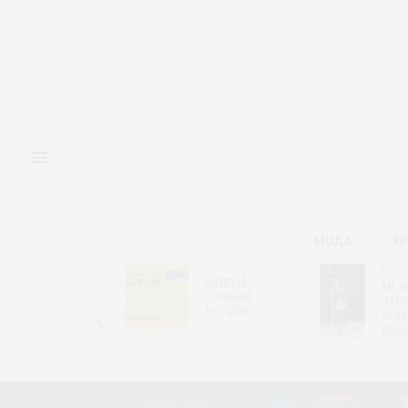
МОДА
КР
Выставка
V
Форум
dreams by
Меж
«Новый
CPM вновь
этн
ретейл»
объединит
«Ст
индустрию
Кул
белья и
одежды для
дома