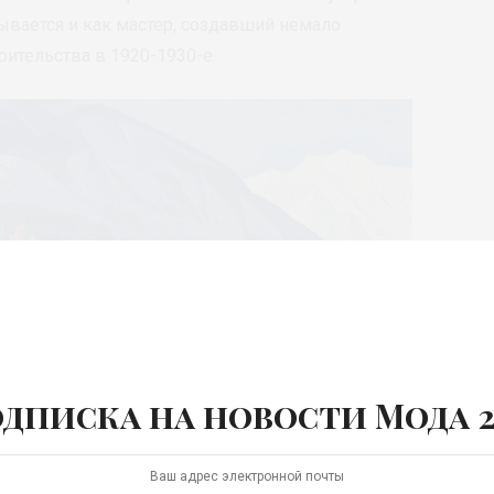
ывается и как мастер, создавший немало
оительства в 1920-1930-е.
дписка на новости Мода 2