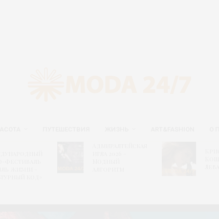
АСОТА
ПУТЕШЕСТВИЯ
ЖИЗНЬ
ART&FASHION
О 
Адмиралтейская
Кри
дународный
игла 2026 –
Кош
о-фестиваль
Модный
Лев
иль жизни –
алгоритм
ьтурный код»