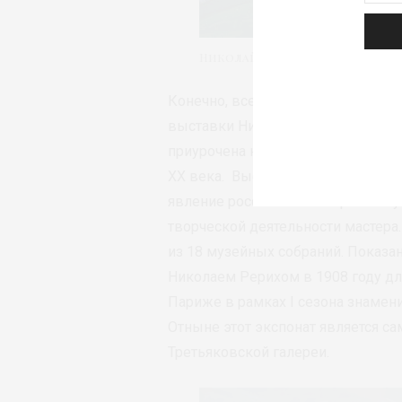
Николай Рерих. Гуга Чохан. (1931
Конечно, все слышали об открыти
выставки Николая Рериха в Ново
приурочена к юбилею известного 
ХХ века. Выставочный проект пре
явление российской и мировой ку
творческой деятельности мастера
из 18 музейных собраний. Показ
Николаем Рерихом в 1908 году дл
Париже в рамках I сезона знамен
Отныне этот экспонат является 
Третьяковской галереи.