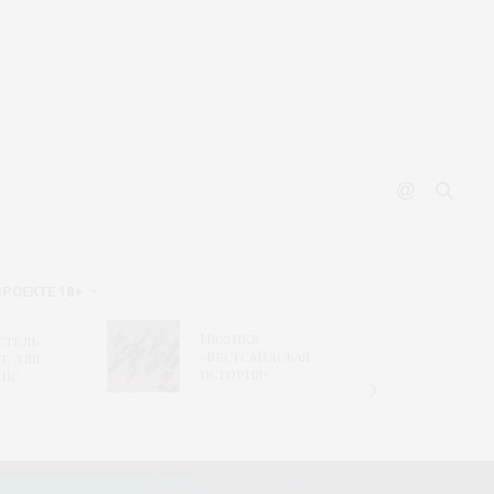
ПРОЕКТЕ 18+
«Днев
Мюзикл
стель
капита
«Вестсайдская
е для
новая 
история»
айс
БАСК