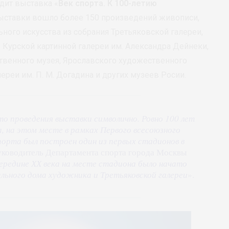
дит выставка «
Век спорта. К 100-летию
 выставки вошло более 150 произведений живописи,
ного искусства из собрания Третьяковской галереи,
, Курской картинной галереи им. Александра Дейнеки,
твенного музея, Ярославского художественного
лереи им. П. М. Догадина и других музеев Росии.
 проведения выставки символично. Ровно 100 лет
а, на этом месте в рамках Первого всесоюзного
порта был построен один из первых стадионов в
руководитель Департамента спорта города Москвы
середине ХХ века на месте стадиона было начато
льного дома художника и Третьяковской галереи
».