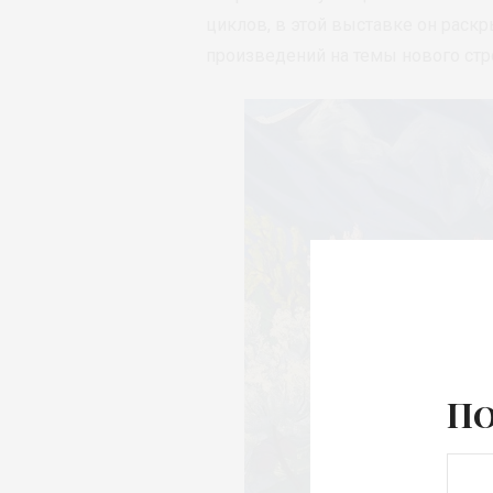
циклов, в этой выставке он раскр
произведений на темы нового стр
По