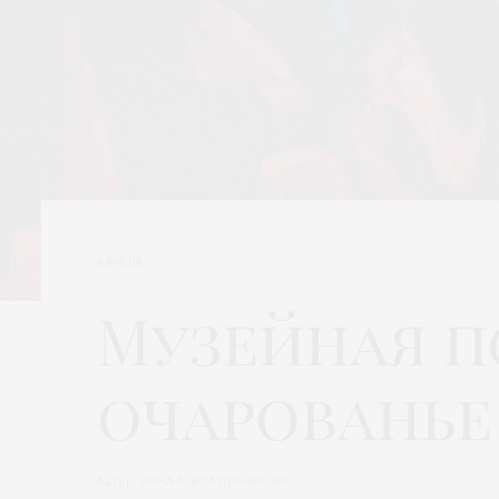
АФИША
Музейная п
очарованье
Автор:
АННА А. ВЛАДИМИРОВА