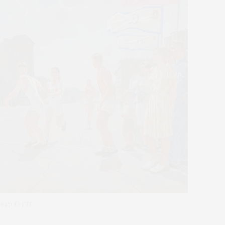
47) © ГТГ