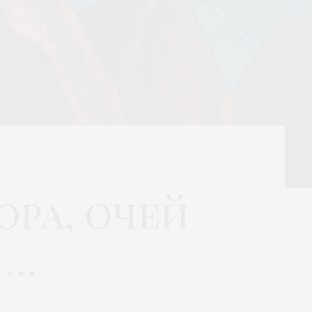
ора, очей
 …