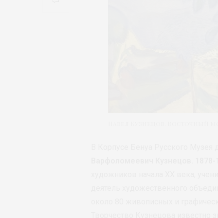
Павел Кузнецов. Восточный моти
В Корпусе Бенуа Русского Музея д
Варфоломеевич Кузнецов. 1878-
художников начала ХХ века, учен
деятель художественного объедин
около 80 живописных и графическ
Творчество Кузнецова известно з