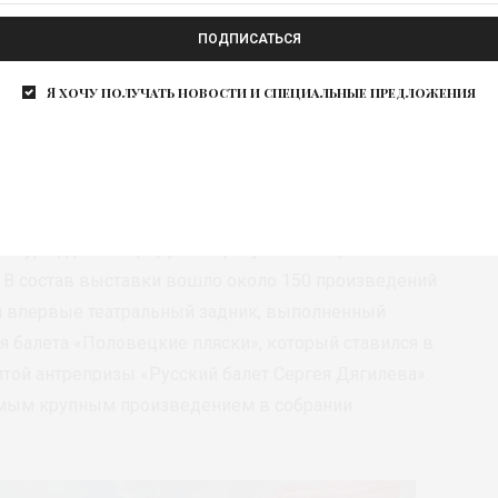
ПОДПИСАТЬСЯ
) © ГТГ
Я хочу получать новости и специальные предложения
и проекта 2023 года Третьяковской галереи –
й Третьяковке. Монографическая выставка
русского художника конца XIX – первой половины
дставляет наследие Николая Рериха как целостное
льтуры, демонстрирует широту и многогранность
. В состав выставки вошло около 150 произведений
ан впервые театральный задник, выполненный
я балета «Половецкие пляски», который ставился в
итой антрепризы «Русский балет Сергея Дягилева».
самым крупным произведением в собрании