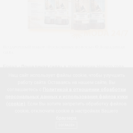
Подарочный набор «Роскошные волосы» © Лошадиная
сила
Бренд «
Лошадиная cила
» в преддверии Нового года
создал подарки – набор для всех типов волос
Наш сайт использует файлы cookie, чтобы улучшить
работу сайта. Оставаясь на нашем сайте, Вы
«Роскошные волосы». В наборе: шампунь-кондиционер
соглашаетесь с
Политикой в отношении обработки
для роста и укрепления и бальзам-ополаскиватель для
персональных данных и использования файлов куки
всех типов волос. Шампунь-кондиционер с коллагеном
(cookie)
. Если Вы хотите запретить обработку файлов
и ланолином придаст роскошный блеск волосам.
cookie, отключите cookie в настройках Вашего
Биоактивный бальзам-ополаскиватель с коллагеном и
браузера.
провитамином В5 быстро восстановит структуру
СОГЛАСЕН