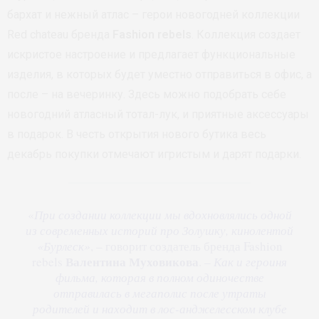
бархат и нежный атлас – герои новогодней коллекции
Red chateau бренда
Fashion rebels
. Коллекция создает
искристое настроение и предлагает функциональные
изделия, в которых будет уместно отправиться в офис, а
после – на вечеринку. Здесь можно подобрать себе
новогодний атласный тотал-лук, и приятные аксессуары
в подарок. В честь открытия нового бутика весь
декабрь покупки отмечают игристым и дарят подарки.
«
При создании коллекции мы вдохновлялись одной
из современных историй про Золушку, кинолентой
«Бурлеск»
, – говорит создатель бренда Fashion
Валентина Муховикова
rebels
. –
Как и героиня
фильма, которая в полном одиночестве
отправилась в мегаполис после утраты
родителей и находит в лос-анджелесском клубе