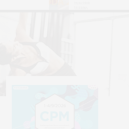
текстиля
Yerrna
РЕКЛАМА