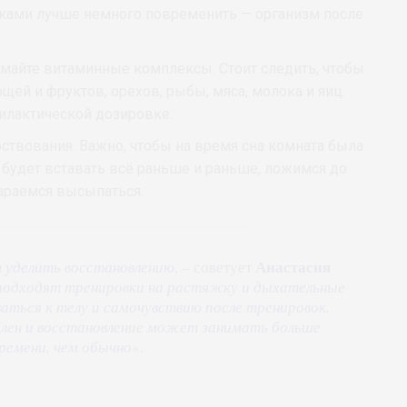
ками лучше немного повременить — организм после
имайте витаминные комплексы. Стоит следить, чтобы
ей и фруктов, орехов, рыбы, мяса, молока и яиц.
илактической дозировке.
ствования. Важно, чтобы на время сна комната была
 будет вставать всё раньше и раньше, ложимся до
тараемся высыпаться.
Анастасия
 уделить восстановлению
, – советует
подходят тренировки на растяжку и дыхательные
ться к телу и самочувствию после тренировок.
блен и восстановление может занимать больше
ремени, чем обычно
».