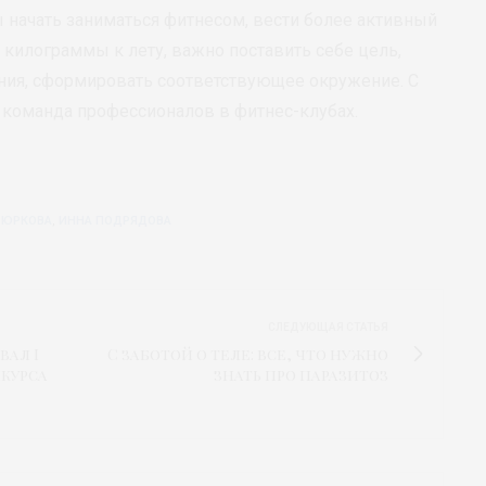
ы начать заниматься фитнесом, вести более активный
 килограммы к лету, важно поставить себе цель,
ания, сформировать соответствующее окружение. С
 команда профессионалов в фитнес-клубах.
 ЮРКОВА
,
ИННА ПОДРЯДОВА
СЛЕДУЮЩАЯ СТАТЬЯ
вал I
C заботой о теле: все, что нужно
курса
знать про паразитоз