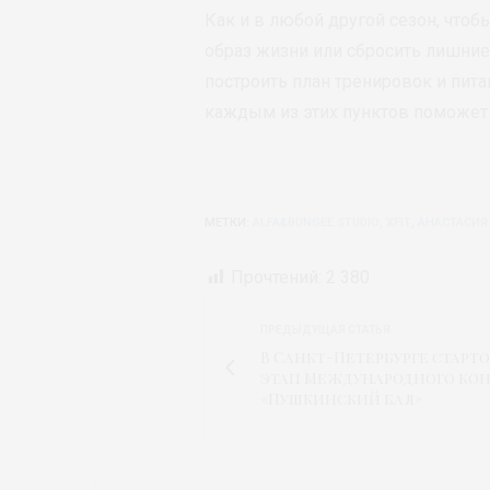
Как и в любой другой сезон, чтоб
образ жизни или сбросить лишние
построить план тренировок и пит
каждым из этих пунктов поможет
МЕТКИ:
ALFA&BUNGEE STUDIO
,
XFIT
,
АНАСТАСИЯ
Прочтений:
2 380
ПРЕДЫДУЩАЯ СТАТЬЯ
В Санкт-Петербурге старто
этап Международного кон
«Пушкинский бал»