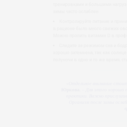
тренировками и большими нагруз
зимы часто ослаблен.
Контролируйте питание и прин
в рационе было много свежих овощ
Можно пропить витамин D в проф
Следите за режимом сна и бодр
хорошо затемнена, так как солнце
полуночи в одно и то же время, с
«
Отдельное внимание стоит
Юркова
. –
Для этого хорошо 
практики. Важно прислушива
Организм после зимы осла
в