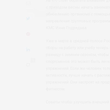
На что стоит обратить внимание д
с приходом весны начать занимать
обновлению организма с помощью
направления групповых программ X
КМС Инна Подрядова.
Уже в марте в средней полосе Рос
сборы на работу или учебу тепер
разницу с зимним сезоном, чтобы
0
спортсменов это может быть легк
упражнений. Если же человек тол
активности, лучше начать с раст
упражнений. Они настроят на про
фитнесом.
Советы чтобы улучшить внешний 