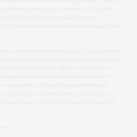
ля получения быстрого результатав нашей статье. Как
ся фитнесом и жить более активно, как подойти к
 фитнеса весной советуют мастер-тренер
FIT Анастасия Юркова и тренер Alfa&Bungee Studio,
сии солнце начинает вставать в 07:00 утра, поэтому
ь проходят при естественном освещении. Используем
 начать регулярно делать зарядку. Для опытных
ое кардио: пробежка или пара функциональных
ько задумался о дополнительной двигательной
яжки, небольшого комплекса йоги и дыхательных
дуктивный день и не отобьют желание заниматься
вид: