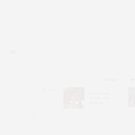
МОДА
КР
Адмиралтейская
М
Кристель
игла 2026 –
«
Коше для
Модный
и
Левайс
алгоритм