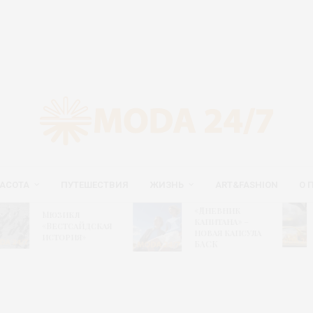
АСОТА
ПУТЕШЕСТВИЯ
ЖИЗНЬ
ART&FASHION
О 
Новый
«Дневник
юзикл
гастрон
капитана» –
Вестсайдская
путеводи
новая капсула
стория»
сайте ВД
БАСК