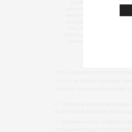
позитивных эмоций
, – расс
положительного эффекта вы
чтобы не загонять организм 
которые будут вам нравиться
это силовые тренировки, для
танцевальные направления фит
– фитнес с специальными пру
пристег
Чтобы правильно запустить проце
то, чего не хватало организму зим
на улице. Советы к обновлению о
Увеличьте количество активно
просто более длинные уличные пр
Сделайте акцент на кардио и 
повышение общего тонуса и энерг