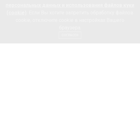
персональных данных и использования файлов куки
(cookie)
. Если Вы хотите запретить обработку файлов
cookie, отключите cookie в настройках Вашего
браузера.
СОГЛАСЕН
Классические и элегантные силуэты, благородные и
сдержанные цвета, непревзойденное итальянское
качество и мастерство исполнения, всё это соединилось
в осенне-зимней коллекция Mezzatorre.
Пальто
мягкой
формы из стопроцентной шерсти и ассиметричный
пуховик
в «
японском стиле
» не дадут замёрзнуть