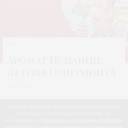
ЕДА
Аромат Испании:
Летняя Сангринита
Автор:
МОДА 24/7
Наш сайт использует файлы cookie, чтобы улучшить
Испания
всегда славилась своим колоритом и
работу сайта. Оставаясь на нашем сайте, Вы
гастрономическими изысками. Еще в XVII веке тех, кто
соглашаетесь с
Политикой в отношении обработки
посещал эту страну, удивляла свежесть и
персональных данных и использования файлов куки