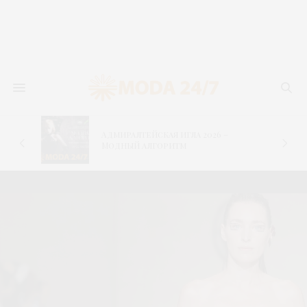
Адмиралтейская игла 2026 –
Кристель 
Модный алгоритм