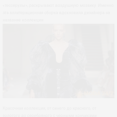
«тессерулы», раскрывают воздушную мозаику. Именно
эта аллитерационная сборка вдохновила дизайнера на
название коллекции.
Красочная коллекция, от синего до красного, от
золотого до серебряного с черными кончиками.