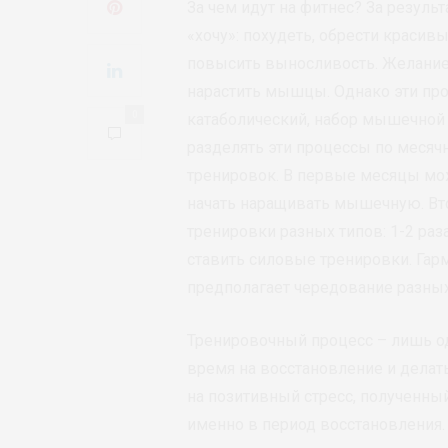
За чем идут на фитнес? За результ
«хочу»: похудеть, обрести краси
повысить выносливость. Желание
нарастить мышцы. Однако эти про
0
катаболический, набор мышечной
разделять эти процессы по меся
тренировок. В первые месяцы мо
начать наращивать мышечную. Вт
тренировки разных типов: 1-2 раз
ставить силовые тренировки. Гар
предполагает чередование разных
Тренировочный процесс – лишь од
время на восстановление и делат
на позитивный стресс, полученны
именно в период восстановления.