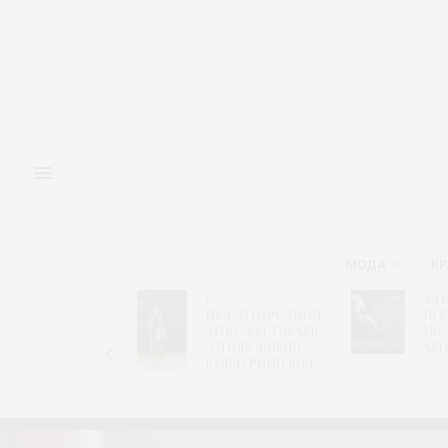
МОДА
КР
V
Адм
Форум
Международный
игл
«Новый
этно-фестиваль
Мо
ретейл»
«Стиль жизни –
алг
Культурный код»