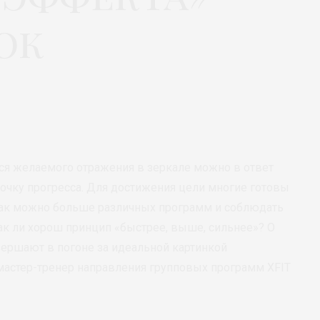
ок
ся желаемого отражения в зеркале можно в ответ
срочку прогресса. Для достижения цели многие готовы
 как можно больше различных программ и соблюдать
так ли хорош принцип «быстрее, выше, сильнее»? О
вершают в погоне за идеальной картинкой
мастер-тренер направления групповых программ XFIT