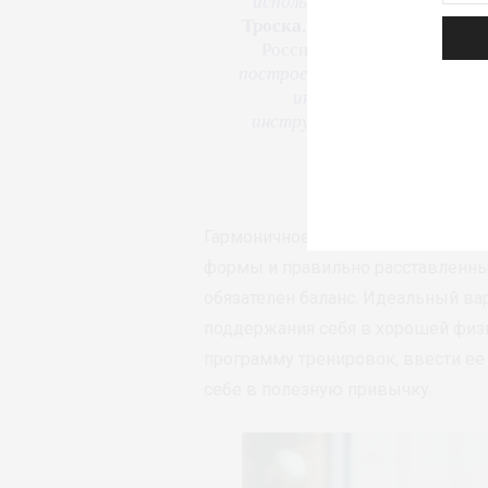
используя как трамплины дл
Троска
, директор по качеств
России. –
Биомеханика, ана
построения тренировочных пр
инструмент связи межд
инструктором состоит и в т
можно будет само
Гармоничное развитие – комплек
формы и правильно расставленные
обязателен баланс. Идеальный ва
поддержания себя в хорошей физ
программу тренировок, ввести ее
себе в полезную привычку.