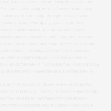
атом! А он уже часто состоит сразу из нескольких
вый мышечный рельеф, стать гибким или сильным,
 снизить вес часто сопровождается желанием
цессы противоречат друг другу: похудение –
 массы – анаболический. Поэтому необходимо
чным периодам или с помощью чередования типов
жно посвятить снижению жировой массы, а затем
орой вариант – на каждую неделю планировать
а в неделю делать кардио и 2-3 раза в неделю
монично составленная программа тренировок всегда
 видов нагрузки и качественное восстановление.
на доля от прогресса. Не менее важно выделять
ь его качественным. Потому что все нужные отклики
й на тренировке, вырабатываются организмом
 Отсутствие отдыха приводит к изнеможенности и