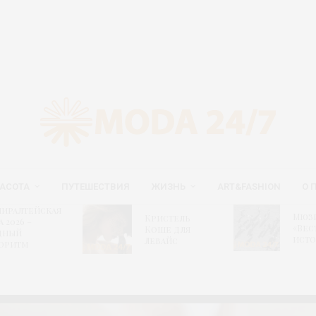
АСОТА
ПУТЕШЕСТВИЯ
ЖИЗНЬ
ART&FASHION
О 
иралтейская
Мюз
Кристель
а 2026 –
«Вес
Коше для
дный
исто
Левайс
оритм