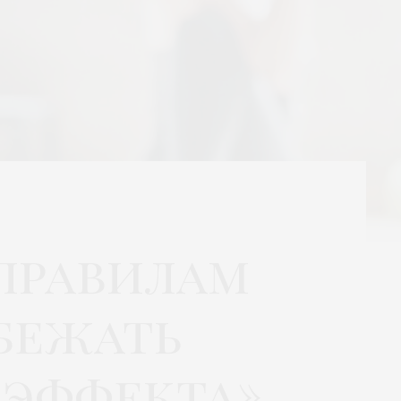
правилам
збежать
 эффекта»