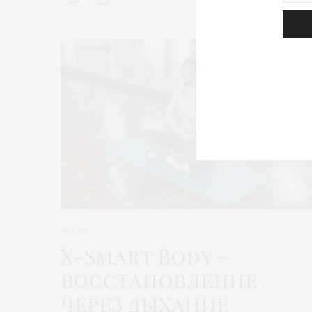
ЖИЗНЬ
X-Smart Body –
восстановление
через дыхание