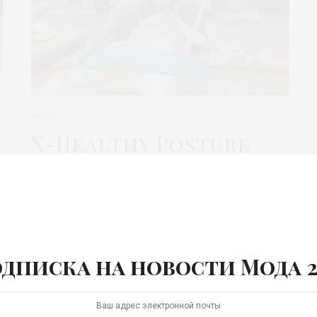
ЖИЗНЬ
X-Healthy Posture
для здоровой осанки
Йоги считают, что гибкость позвоночника – это
молодость тела, поэтому программа X-Healthy
Posture клуба X-Fit…
дписка на новости Мода 2