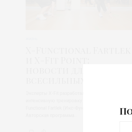
ЖИЗНЬ
X-Functional Fartlek
и X-Fit Point:
новости для
всесильных
Эксперты X-Fit разработали новую
интенсивную тренировку для всесильных – X-
Functional Fartlek (Икс-Функшинал Фартлек).
По
Авторская программа…