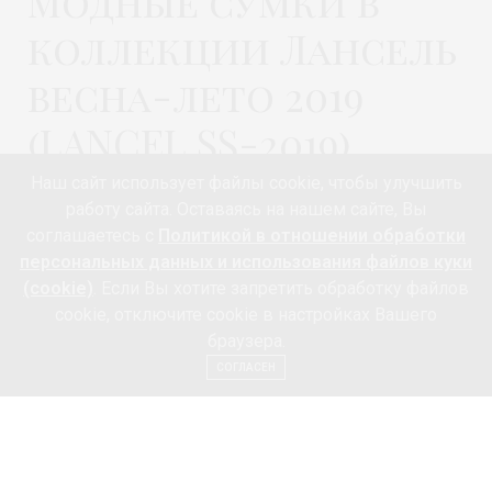
Модные сумки в
коллекции Лансель
весна-лето 2019
(LANCEL SS-2019)
Наш сайт использует файлы cookie, чтобы улучшить
Автор:
МОДА 24/7
работу сайта. Оставаясь на нашем сайте, Вы
соглашаетесь с
Политикой в отношении обработки
персональных данных и использования файлов куки
(cookie)
. Если Вы хотите запретить обработку файлов
cookie, отключите cookie в настройках Вашего
браузера.
СОГЛАСЕН