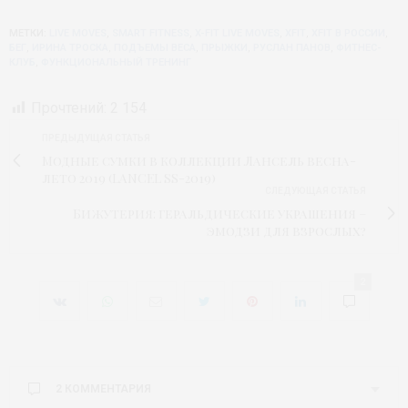
МЕТКИ:
LIVE MOVES
,
SMART FITNESS
,
X-FIT LIVE MOVES
,
XFIT
,
XFIT В РОССИИ
,
БЕГ
,
ИРИНА ТРОСКА
,
ПОДЪЕМЫ ВЕСА
,
ПРЫЖКИ
,
РУСЛАН ПАНОВ
,
ФИТНЕС-
КЛУБ
,
ФУНКЦИОНАЛЬНЫЙ ТРЕНИНГ
Прочтений:
2 154
ПРЕДЫДУЩАЯ СТАТЬЯ
Модные сумки в коллекции Лансель весна-
лето 2019 (LANCEL SS-2019)
СЛЕДУЮЩАЯ СТАТЬЯ
Бижутерия: геральдические украшения –
эмодзи для взрослых?
2
2 КОММЕНТАРИЯ