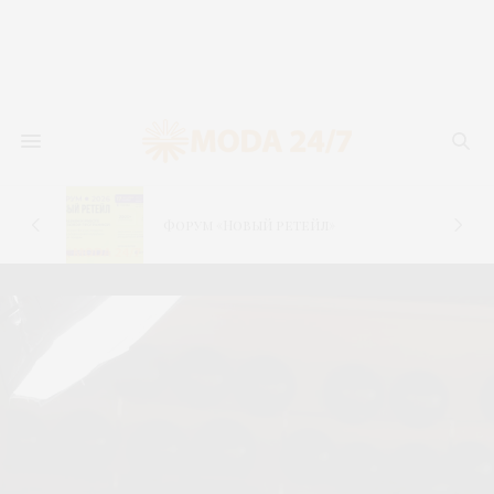
новь
лья
Форум «Новый ретейл»